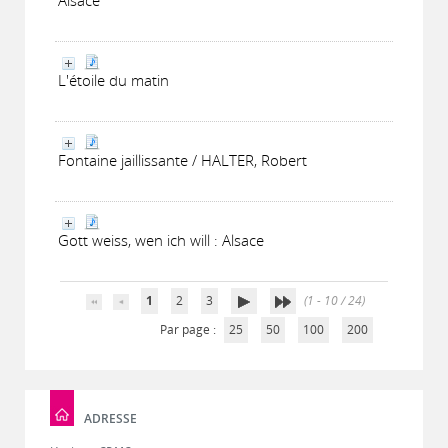
Alsace
L'étoile du matin
Fontaine jaillissante / HALTER, Robert
Gott weiss, wen ich will : Alsace
1
2
3
(1 - 10 / 24)
Par page :
25
50
100
200
ADRESSE