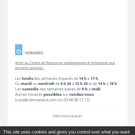
HORAIRES
Accès au Centre de Ressources pédagogiques et artistiques aux
horaires suivants :
Les
lundis
des semaines impaires de
14 h
à
17 h
.
Du
mardi
au
vendredi
de
8 h 30
à
12 h 30
et de
14 h
à
18 h
.
Les
samedis
des semaines paires de
9 h
à
midi
.
Autres horaires
possibles
sur
rendez-vous
(crpa@cdmcalsace.com ou 03 68 00 12 12).
MENTIONS LÉGALES
LIENS
This site uses cookies and gives you control over what you want