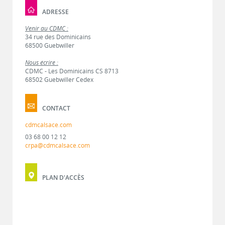
ADRESSE
Venir au CDMC :
34 rue des Dominicains
68500 Guebwiller
Nous écrire :
CDMC - Les Dominicains CS 8713
68502 Guebwiller Cedex
CONTACT
cdmcalsace.com
03 68 00 12 12
crpa@cdmcalsace.com
PLAN D'ACCÈS