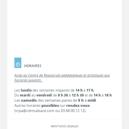
HORAIRES
Accès au Centre de Ressources pédagogiques et artistiques aux
horaires suivants :
Les
lundis
des semaines impaires de
14 h
à
17 h
.
Du
mardi
au
vendredi
de
8 h 30
à
12 h 30
et de
14 h
à
18 h
.
Les
samedis
des semaines paires de
9 h
à
midi
.
Autres horaires
possibles
sur
rendez-vous
(crpa@cdmcalsace.com ou 03 68 00 12 12).
MENTIONS LÉGALES