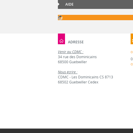
AIDE
ADRESSE
Venir au CDMC :
c
34 rue des Dominicains
0
68500 Guebwiller
c
Nous écrire :
CDMC - Les Dominicains CS 8713
68502 Guebwiller Cedex