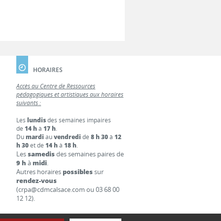
HORAIRES
Accès au Centre de Ressources
pédagogiques et artistiques aux horaires
suivants :
Les
lundis
des semaines impaires
de
14 h
à
17 h
.
Du
mardi
au
vendredi
de
8 h 30
à
12
h 30
et de
14 h
à
18 h
.
Les
samedis
des semaines paires de
9 h
à
midi
.
Autres horaires
possibles
sur
rendez-vous
(crpa@cdmcalsace.com ou 03 68 00
12 12).