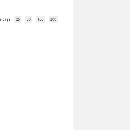
r page :
25
50
100
200