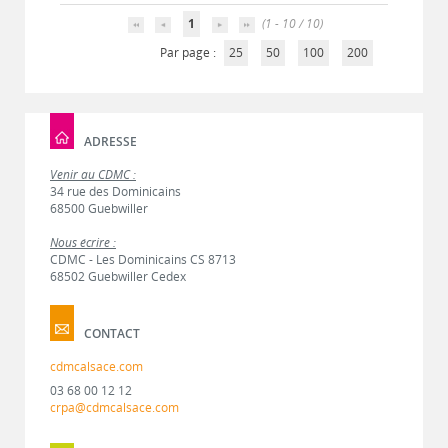
1
(1 - 10 / 10)
Par page :
25
50
100
200
ADRESSE
Venir au CDMC :
34 rue des Dominicains
68500 Guebwiller
Nous écrire :
CDMC - Les Dominicains CS 8713
68502 Guebwiller Cedex
CONTACT
cdmcalsace.com
03 68 00 12 12
crpa@cdmcalsace.com