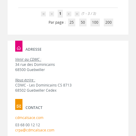
1
(1 - 3 / 3)
Par page :
25
50
100
200
ADRESSE
Venir au CDMC :
34 rue des Dominicains
68500 Guebwiller
Nous écrire :
CDMC - Les Dominicains CS 8713
68502 Guebwiller Cedex
CONTACT
cdmcalsace.com
03 68 00 12 12
crpa@cdmcalsace.com