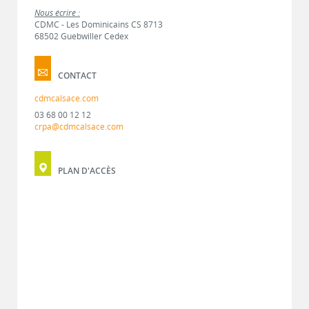
Nous écrire :
CDMC - Les Dominicains CS 8713
68502 Guebwiller Cedex
CONTACT
cdmcalsace.com
03 68 00 12 12
crpa@cdmcalsace.com
PLAN D'ACCÈS