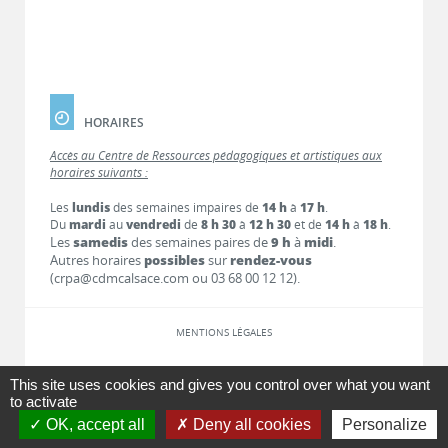
HORAIRES
Accès au Centre de Ressources pédagogiques et artistiques aux
horaires suivants :
Les
lundis
des semaines impaires de
14 h
à
17 h
.
Du
mardi
au
vendredi
de
8 h 30
à
12 h 30
et de
14 h
à
18 h
.
Les
samedis
des semaines paires de
9 h
à
midi
.
Autres horaires
possibles
sur
rendez-vous
(crpa@cdmcalsace.com ou 03 68 00 12 12).
MENTIONS LÉGALES
LIENS
This site uses cookies and gives you control over what you want
to activate
OK, accept all
Deny all cookies
Personalize
CONTACT