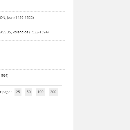
TON, Jean (1459-1522)
 LASSUS, Roland de (1532-1594)
-1594)
r page :
25
50
100
200