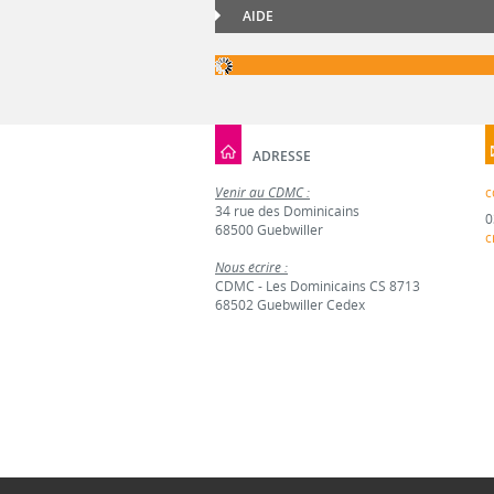
AIDE
ADRESSE
Venir au CDMC :
c
34 rue des Dominicains
0
68500 Guebwiller
c
Nous écrire :
CDMC - Les Dominicains CS 8713
68502 Guebwiller Cedex