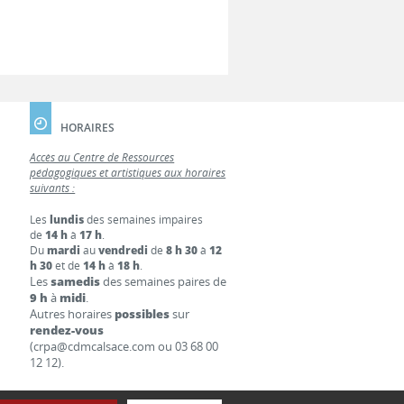
HORAIRES
Accès au Centre de Ressources
pédagogiques et artistiques aux horaires
suivants :
Les
lundis
des semaines impaires
de
14 h
à
17 h
.
Du
mardi
au
vendredi
de
8 h 30
à
12
h 30
et de
14 h
à
18 h
.
Les
samedis
des semaines paires de
9 h
à
midi
.
Autres horaires
possibles
sur
rendez-vous
(crpa@cdmcalsace.com ou 03 68 00
12 12).