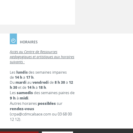
HORAIRES
Accès au Centre de Ressources
pédagogiques et artistiques aux horaires
suivants :
Les
lundis
des semaines impaires
de
14 h
à
17 h
.
Du
mardi
au
vendredi
de
8 h 30
à
12
h 30
et de
14 h
à
18 h
.
Les
samedis
des semaines paires de
9 h
à
midi
.
Autres horaires
possibles
sur
rendez-vous
(crpa@cdmcalsace.com ou 03 68 00
12 12).