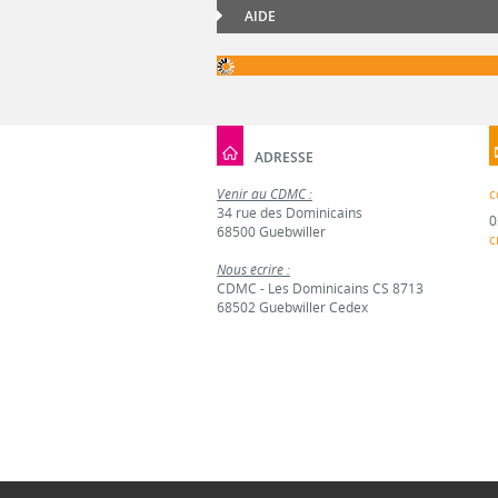
AIDE
ADRESSE
Venir au CDMC :
c
34 rue des Dominicains
0
68500 Guebwiller
c
Nous écrire :
CDMC - Les Dominicains CS 8713
68502 Guebwiller Cedex