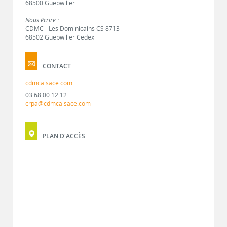
68500 Guebwiller
Nous écrire :
CDMC - Les Dominicains CS 8713
68502 Guebwiller Cedex
CONTACT
cdmcalsace.com
03 68 00 12 12
crpa@cdmcalsace.com
PLAN D'ACCÈS