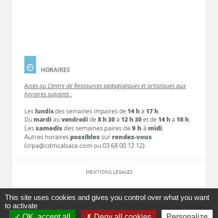
HORAIRES
Accès au Centre de Ressources pédagogiques et artistiques aux
horaires suivants :
Les
lundis
des semaines impaires de
14 h
à
17 h
.
Du
mardi
au
vendredi
de
8 h 30
à
12 h 30
et de
14 h
à
18 h
.
Les
samedis
des semaines paires de
9 h
à
midi
.
Autres horaires
possibles
sur
rendez-vous
(crpa@cdmcalsace.com ou 03 68 00 12 12).
MENTIONS LÉGALES
LIENS
This site uses cookies and gives you control over what you want
to activate
OK, accept all
Deny all cookies
Personalize