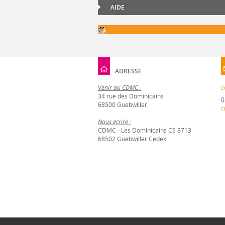
AIDE
ADRESSE
Venir au CDMC :
c
34 rue des Dominicains
0
68500 Guebwiller
c
Nous écrire :
CDMC - Les Dominicains CS 8713
68502 Guebwiller Cedex