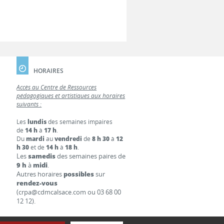
HORAIRES
Accès au Centre de Ressources
pédagogiques et artistiques aux horaires
suivants :
Les
lundis
des semaines impaires
de
14 h
à
17 h
.
Du
mardi
au
vendredi
de
8 h 30
à
12
h 30
et de
14 h
à
18 h
.
Les
samedis
des semaines paires de
9 h
à
midi
.
Autres horaires
possibles
sur
rendez-vous
(crpa@cdmcalsace.com ou 03 68 00
12 12).