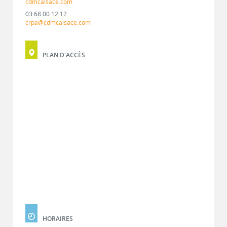
cdmcalsace.com
03 68 00 12 12
crpa@cdmcalsace.com
PLAN D'ACCÈS
HORAIRES