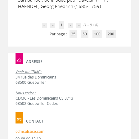
HAENDEL, Georg Friedrich (1685-1759)
1
(1 - 8 / 8)
Par page :
25
50
100
200
ADRESSE
Venir au CDMC :
34 rue des Dominicains
68500 Guebwiller
Nous écrire :
CDMC - Les Dominicains CS 8713
68502 Guebwiller Cedex
CONTACT
cdmcalsace.com
03 68 00 12 12