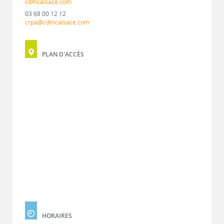
cdmcalsace.com
03 68 00 12 12
crpa@cdmcalsace.com
PLAN D'ACCÈS
HORAIRES