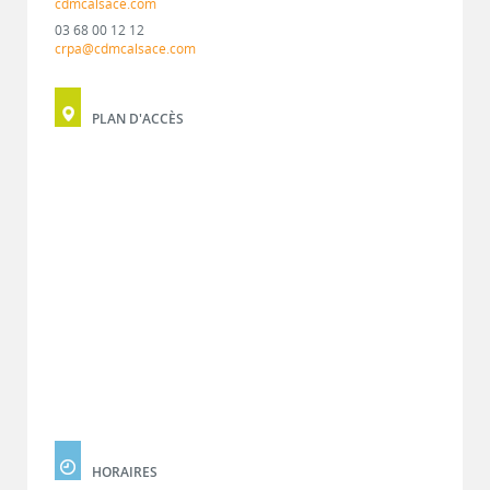
cdmcalsace.com
03 68 00 12 12
crpa@cdmcalsace.com
PLAN D'ACCÈS
HORAIRES