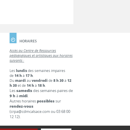
HORAIRES
Accès au Centre de Ressources
pédagogiques et artistiques aux horaires
suivants :
Les
lundis
des semaines impaires
de
14 h
à
17 h
.
Du
mardi
au
vendredi
de
8 h 30
à
12
h 30
et de
14 h
à
18 h
.
Les
samedis
des semaines paires de
9 h
à
midi
.
Autres horaires
possibles
sur
rendez-vous
(crpa@cdmcalsace.com ou 03 68 00
12 12).