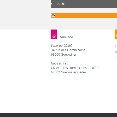
AIDE
ADRESSE
Venir au CDMC :
c
34 rue des Dominicains
0
68500 Guebwiller
c
Nous écrire :
CDMC - Les Dominicains CS 8713
68502 Guebwiller Cedex