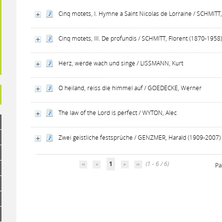
Cinq motets, I. Hymne à Saint Nicolas de Lorraine / SCHMITT
Cinq motets, III. De profundis / SCHMITT, Florent (1870-1958
Herz, werde wach und singe / LISSMANN, Kurt
O heiland, reiss die himmel auf / GOEDECKE, Werner
The law of the Lord is perfect / WYTON, Alec
Zwei geistliche festsprüche / GENZMER, Harald (1909-2007)
1
(1 - 6 / 6)
Pa