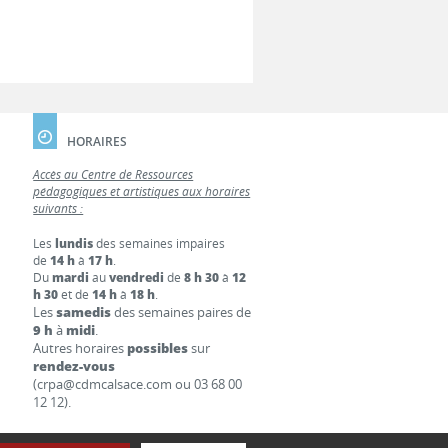
HORAIRES
Accès au Centre de Ressources
pédagogiques et artistiques aux horaires
suivants :
Les
lundis
des semaines impaires
de
14 h
à
17 h
.
Du
mardi
au
vendredi
de
8 h 30
à
12
h 30
et de
14 h
à
18 h
.
Les
samedis
des semaines paires de
9 h
à
midi
.
Autres horaires
possibles
sur
rendez-vous
(crpa@cdmcalsace.com ou 03 68 00
12 12).