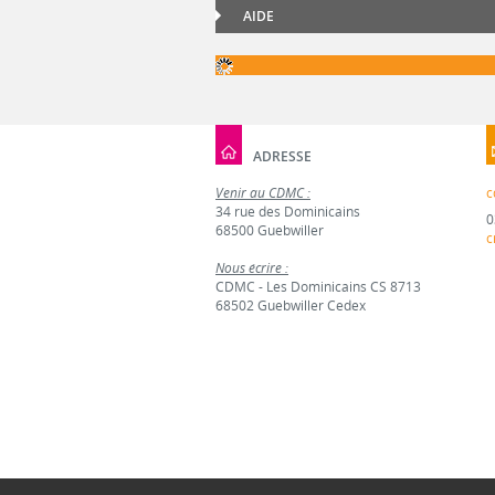
AIDE
ADRESSE
Venir au CDMC :
c
34 rue des Dominicains
0
68500 Guebwiller
c
Nous écrire :
CDMC - Les Dominicains CS 8713
68502 Guebwiller Cedex