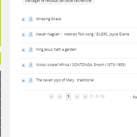
Partager le résultat de cette recherche
Amazing Grace
Havah Nagilah ! : Hebraic folk song / EILERS, Joyce Elaine
King Jesus hath a garden
Nikosi sikelel'iAfrica / SONTONGA, Enoch (1873-1905)
The seven joys of Mary : traditional
1
(1 - 5 / 5)
Pa