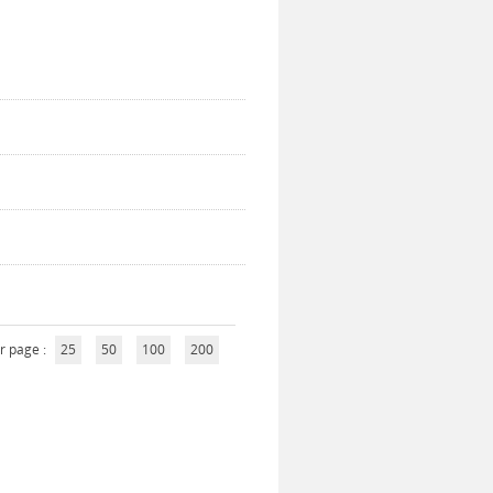
r page :
25
50
100
200