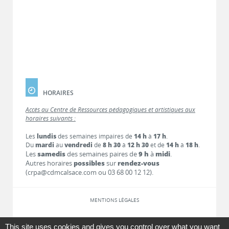
HORAIRES
Accès au Centre de Ressources pédagogiques et artistiques aux
horaires suivants :
Les
lundis
des semaines impaires de
14 h
à
17 h
.
Du
mardi
au
vendredi
de
8 h 30
à
12 h 30
et de
14 h
à
18 h
.
Les
samedis
des semaines paires de
9 h
à
midi
.
Autres horaires
possibles
sur
rendez-vous
(crpa@cdmcalsace.com ou 03 68 00 12 12).
MENTIONS LÉGALES
LIENS
This site uses cookies and gives you control over what you want