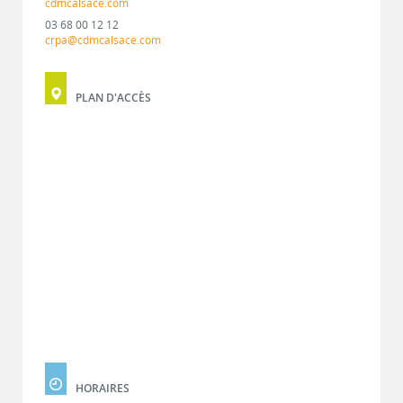
cdmcalsace.com
03 68 00 12 12
crpa@cdmcalsace.com
PLAN D'ACCÈS
HORAIRES