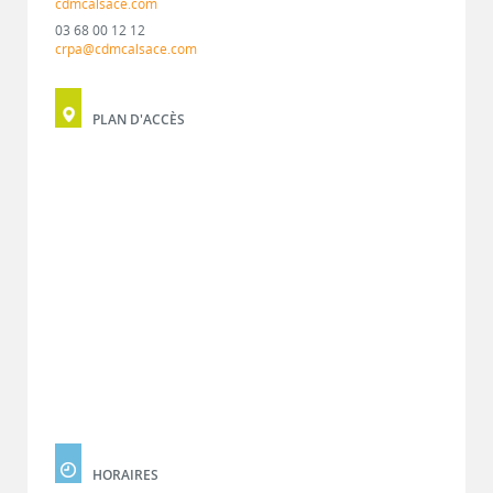
cdmcalsace.com
03 68 00 12 12
crpa@cdmcalsace.com
PLAN D'ACCÈS
HORAIRES