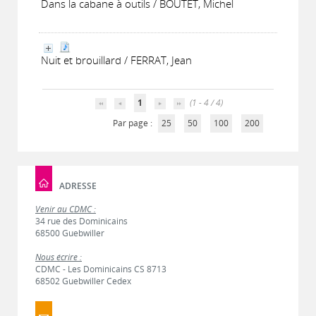
Dans la cabane à outils / BOUTET, Michel
Nuit et brouillard / FERRAT, Jean
1
(1 - 4 / 4)
Par page :
25
50
100
200
ADRESSE
Venir au CDMC :
34 rue des Dominicains
68500 Guebwiller
Nous écrire :
CDMC - Les Dominicains CS 8713
68502 Guebwiller Cedex