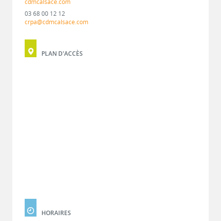
cdmcalsace.com
03 68 00 12 12
crpa@cdmcalsace.com
PLAN D'ACCÈS
HORAIRES