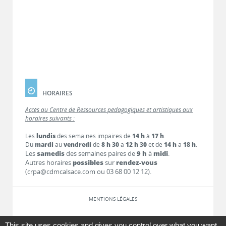
HORAIRES
Accès au Centre de Ressources pédagogiques et artistiques aux
horaires suivants :
Les
lundis
des semaines impaires de
14 h
à
17 h
.
Du
mardi
au
vendredi
de
8 h 30
à
12 h 30
et de
14 h
à
18 h
.
Les
samedis
des semaines paires de
9 h
à
midi
.
Autres horaires
possibles
sur
rendez-vous
(crpa@cdmcalsace.com ou 03 68 00 12 12).
MENTIONS LÉGALES
LIENS
This site uses cookies and gives you control over what you want