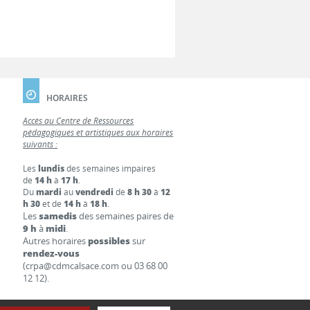
HORAIRES
Accès au Centre de Ressources
pédagogiques et artistiques aux horaires
suivants :
Les
lundis
des semaines impaires
de
14 h
à
17 h
.
Du
mardi
au
vendredi
de
8 h 30
à
12
h 30
et de
14 h
à
18 h
.
Les
samedis
des semaines paires de
9 h
à
midi
.
Autres horaires
possibles
sur
rendez-vous
(crpa@cdmcalsace.com ou 03 68 00
12 12).