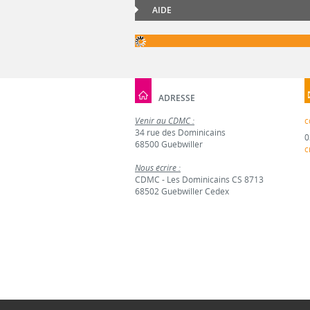
AIDE
ADRESSE
Venir au CDMC :
c
34 rue des Dominicains
0
68500 Guebwiller
c
Nous écrire :
CDMC - Les Dominicains CS 8713
68502 Guebwiller Cedex