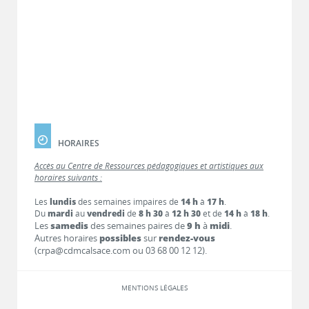
HORAIRES
Accès au Centre de Ressources pédagogiques et artistiques aux
horaires suivants :
Les
lundis
des semaines impaires de
14 h
à
17 h
.
Du
mardi
au
vendredi
de
8 h 30
à
12 h 30
et de
14 h
à
18 h
.
Les
samedis
des semaines paires de
9 h
à
midi
.
Autres horaires
possibles
sur
rendez-vous
(crpa@cdmcalsace.com ou 03 68 00 12 12).
MENTIONS LÉGALES