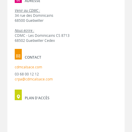
ADRESSE
Venir au CDMC :
34 rue des Dominicains
68500 Guebwiller
Nous écrire :
CDMC - Les Dominicains CS 8713
68502 Guebwiller Cedex
CONTACT
cdmcalsace.com
03 68 00 12 12
crpa@cdmcalsace.com
PLAN D'ACCÈS