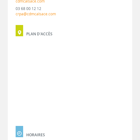
cdmcalsace.com
03 68 00 12 12
crpa@cdmcalsace.com
PLAN D'ACCÈS
HORAIRES