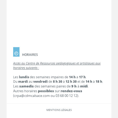
HORAIRES
Accès au Centre de Ressources pédagogiques et artistiques aux
horaires suivants :
Les
lundis
des semaines impaires de
14 h
à
17 h
.
Du
mardi
au
vendredi
de
8 h 30
à
12 h 30
et de
14 h
à
18 h
.
Les
samedis
des semaines paires de
9 h
à
midi
.
Autres horaires
possibles
sur
rendez-vous
(crpa@cdmcalsace.com ou 03 68 00 12 12).
MENTIONS LÉGALES