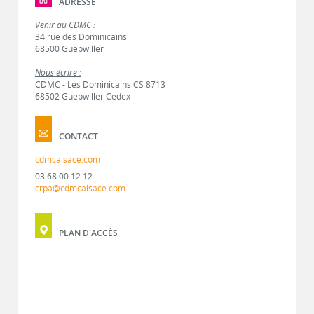
ADRESSE
Venir au CDMC :
34 rue des Dominicains
68500 Guebwiller
Nous écrire :
CDMC - Les Dominicains CS 8713
68502 Guebwiller Cedex
CONTACT
cdmcalsace.com
03 68 00 12 12
crpa@cdmcalsace.com
PLAN D'ACCÈS