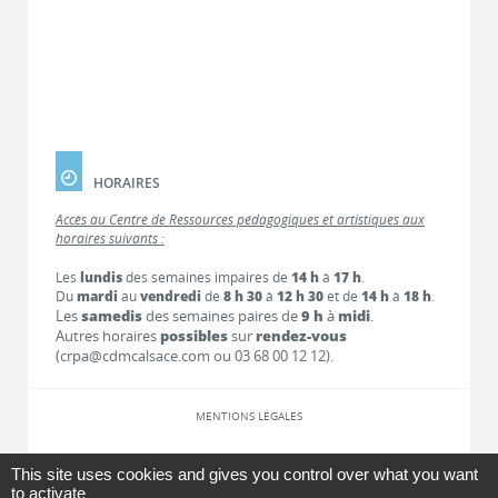
HORAIRES
Accès au Centre de Ressources pédagogiques et artistiques aux
horaires suivants :
Les
lundis
des semaines impaires de
14 h
à
17 h
.
Du
mardi
au
vendredi
de
8 h 30
à
12 h 30
et de
14 h
à
18 h
.
Les
samedis
des semaines paires de
9 h
à
midi
.
Autres horaires
possibles
sur
rendez-vous
(crpa@cdmcalsace.com ou 03 68 00 12 12).
MENTIONS LÉGALES
LIENS
This site uses cookies and gives you control over what you want
to activate