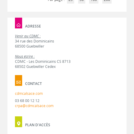
ADRESSE
Venir au CDMC :
34 rue des Dominicains
68500 Guebwiller
Nous écrire :
CDMC - Les Dominicains CS 8713
68502 Guebwiller Cedex
CONTACT
cdmcalsace.com
03 68 00 12 12
crpa@cdmcalsace.com
PLAN D'ACCÈS