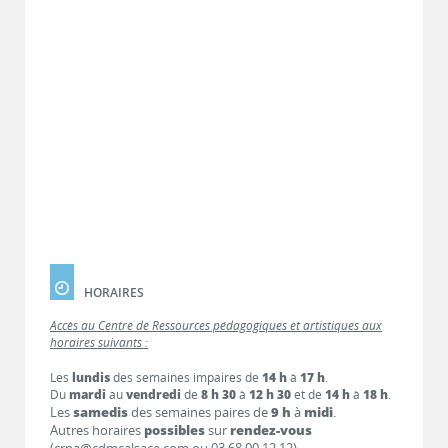
HORAIRES
Accès au Centre de Ressources pédagogiques et artistiques aux
horaires suivants :
Les
lundis
des semaines impaires de
14 h
à
17 h
.
Du
mardi
au
vendredi
de
8 h 30
à
12 h 30
et de
14 h
à
18 h
.
Les
samedis
des semaines paires de
9 h
à
midi
.
Autres horaires
possibles
sur
rendez-vous