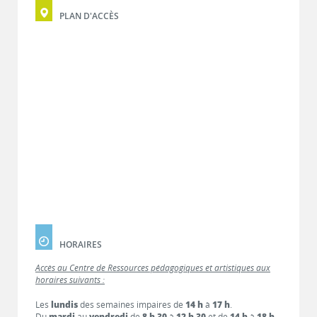
PLAN D'ACCÈS
HORAIRES
Accès au Centre de Ressources pédagogiques et artistiques aux
horaires suivants :
Les
lundis
des semaines impaires de
14 h
à
17 h
.
Du
mardi
au
vendredi
de
8 h 30
à
12 h 30
et de
14 h
à
18 h
.