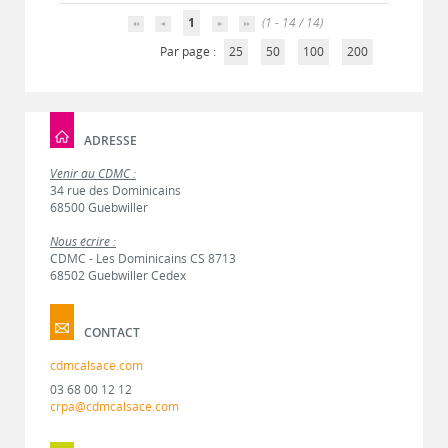
1
(1 - 14 / 14)
Par page :
25
50
100
200
ADRESSE
Venir au CDMC :
34 rue des Dominicains
68500 Guebwiller
Nous écrire :
CDMC - Les Dominicains CS 8713
68502 Guebwiller Cedex
CONTACT
cdmcalsace.com
03 68 00 12 12
crpa@cdmcalsace.com