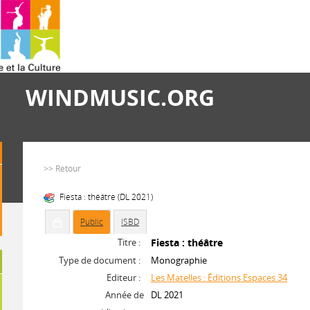
WINDMUSIC.ORG
>> Retour
Fiesta : théâtre (DL 2021)
Public
ISBD
Titre :
Fiesta : théâtre
Type de document :
Monographie
Editeur :
Les Matelles : Éditions Espaces 34
Année de
DL 2021