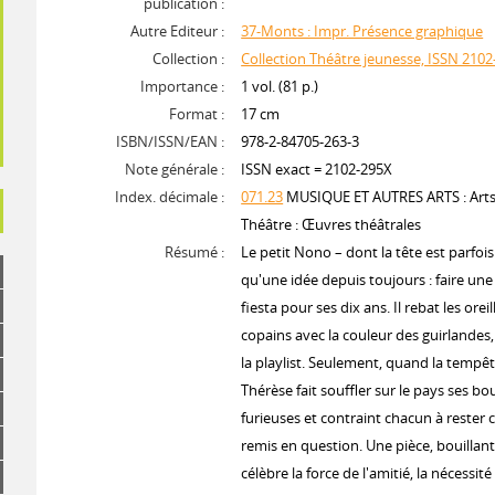
publication :
Autre Editeur :
37-Monts : Impr. Présence graphique
Collection :
Collection Théâtre jeunesse, ISSN 210
Importance :
1 vol. (81 p.)
Format :
17 cm
ISBN/ISSN/EAN :
978-2-84705-263-3
Note générale :
ISSN exact = 2102-295X
Index. décimale :
071.23
MUSIQUE ET AUTRES ARTS : Arts 
Théâtre : Œuvres théâtrales
Résumé :
Le petit Nono – dont la tête est parfois 
qu'une idée depuis toujours : faire un
fiesta pour ses dix ans. Il rebat les orei
copains avec la couleur des guirlandes,
la playlist. Seulement, quand la tempê
Thérèse fait souffler sur le pays ses b
furieuses et contraint chacun à rester c
remis en question. Une pièce, bouillant
célèbre la force de l'amitié, la nécessité