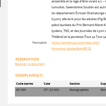
ensemble et la rage d'être vivant.e.s – 
tumultes. Gwendoline Soublin est autr
du département Écrivain Dramaturge 
(Lyon), elle écrit pour les adultes (Pig 
pièce lauréate du Prix Bernard-Marie K
lycéens, TNS, et des Journées de Lyon 
Théâtre) et la jeunesse (Tout ça Tout ça
Permalink :
https://windmusic.org/index.php?
lvl=notice_display&id=98120
RÉSERVATION
Réserver ce document
EXEMPLAIRES(1)
Code-barres
Cote
Section
Sup
051305
071.23 SOU
Monographies
Mon