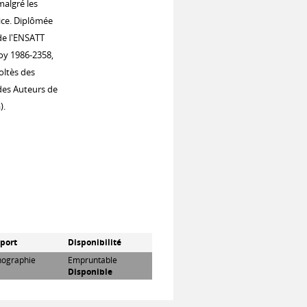
malgré les
ice. Diplômée
de l'ENSATT
Boy 1986-2358,
oltès des
des Auteurs de
).
port
Disponibilité
ographie
Empruntable
Disponible