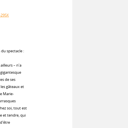
2-295X
du spectacle :
ailleurs – n'a
e gigantesque
lles de ses
 les gâteaux et
te Marie-
ourrasques
hez soi, tout est
e et tendre, qui
 d'être