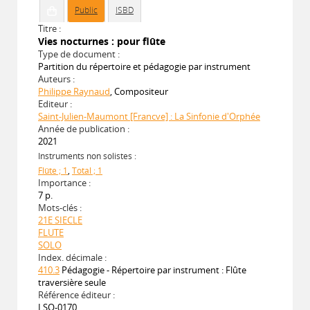
Public
ISBD
Titre :
Vies nocturnes : pour flûte
Type de document :
Partition du répertoire et pédagogie par instrument
Auteurs :
Philippe Raynaud
, Compositeur
Editeur :
Saint-Julien-Maumont [Francve] : La Sinfonie d'Orphée
Année de publication :
2021
Instruments non solistes :
Flûte ; 1
,
Total ; 1
Importance :
7 p.
Mots-clés :
21E SIECLE
FLUTE
SOLO
Index. décimale :
410.3
Pédagogie - Répertoire par instrument : Flûte
traversière seule
Référence éditeur :
LSO-0170