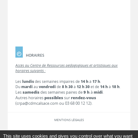
HORAIRES
Accès au Centre de Ressources pédagogiques et artistiques aux
horaires suivants :
Les
lundis
des semaines impaires de
14 h
à
17 h
.
Du
mardi
au
vendredi
de
8 h 30
à
12 h 30
et de
14 h
à
18 h
.
Les
samedis
des semaines paires de
9 h
à
midi
.
Autres horaires
possibles
sur
rendez-vous
(crpa@cdmcalsace.com ou 03 68 00 12 12).
MENTIONS LÉGALES
LIENS
This site uses cookies and gives you control over what you want