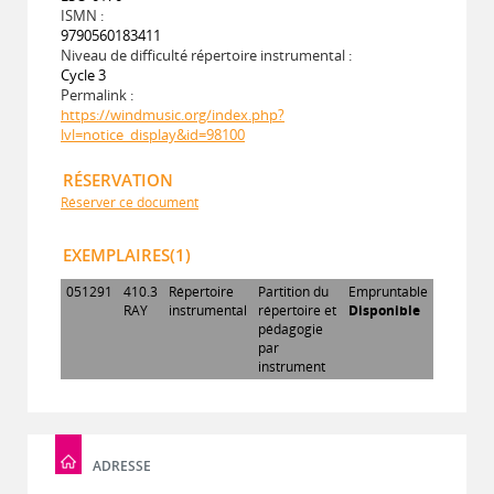
ISMN :
9790560183411
Niveau de difficulté répertoire instrumental :
Cycle 3
Permalink :
https://windmusic.org/index.php?
lvl=notice_display&id=98100
RÉSERVATION
Réserver ce document
EXEMPLAIRES(1)
051291
410.3
Répertoire
Partition du
Empruntable
RAY
instrumental
répertoire et
Disponible
pédagogie
par
instrument
ADRESSE