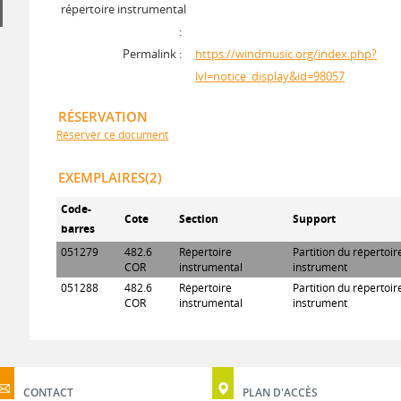
répertoire instrumental
:
Permalink :
https://windmusic.org/index.php?
lvl=notice_display&id=98057
RÉSERVATION
Réserver ce document
EXEMPLAIRES(2)
Code-
Cote
Section
Support
barres
051279
482.6
Répertoire
Partition du répertoi
COR
instrumental
instrument
051288
482.6
Répertoire
Partition du répertoi
COR
instrumental
instrument
CONTACT
PLAN D'ACCÈS