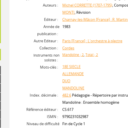
Auteurs :
Michel CORRETTE (1707-1795)
, Compos
MONTI
, Révision
Editeur :
Charnay-les-Mâcon [France] : R. Martin
Année de
1983
publication :
Autre Editeur :
Paris [France] : L'orchestre à plectre
Collection :
Cordes
Mandoline ; 2
,
Total ; 2
Instruments non
solistes :
18E SIECLE
Mots-clés :
ALLEMANDE
DUO
MANDOLINE
Index. décimale :
482.6
Pédagogie - Répertoire par instr
Mandoline : Ensemble homogène
Référence éditeur :
CS.617
ISMN :
9790231032987
Niveau de difficulté
Fin de Cycle 1