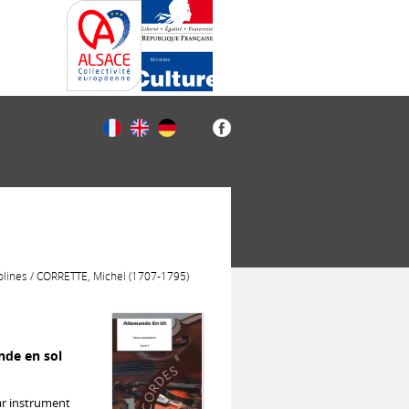
olines / CORRETTE, Michel (1707-1795)
nde en sol
ar instrument