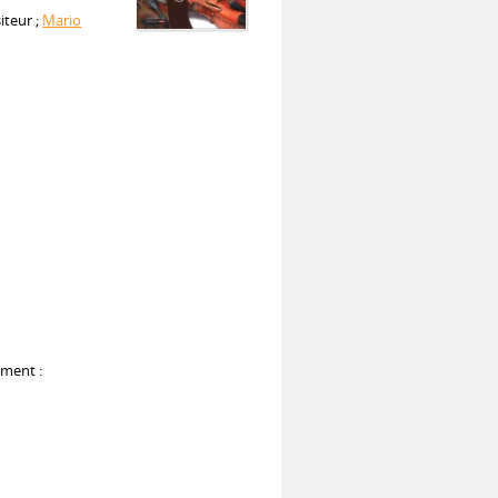
iteur ;
Mario
ument :