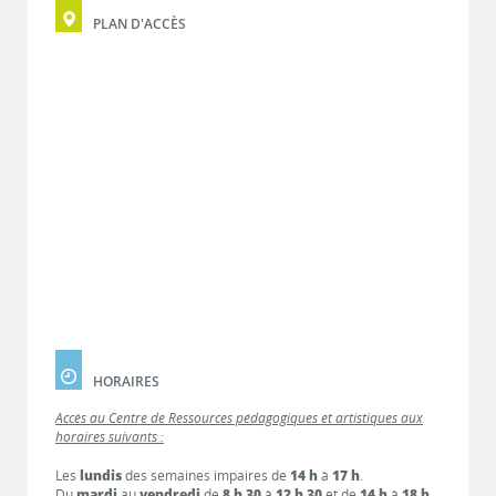
PLAN D'ACCÈS
HORAIRES
Accès au Centre de Ressources pédagogiques et artistiques aux
horaires suivants :
Les
lundis
des semaines impaires de
14 h
à
17 h
.
Du
mardi
au
vendredi
de
8 h 30
à
12 h 30
et de
14 h
à
18 h
.