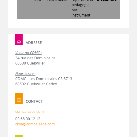
pédagogie
par
instrument
ADRESSE
Venir au CDMC :
34 rue des Dominicains
68500 Guebwiller
Nous écrire :
CDMC - Les Dominicains CS 8713
68502 Guebwiller Cedex
CONTACT
cdmcalsace.com
03 68 00 12 12
crpa@cdmcalsace.com