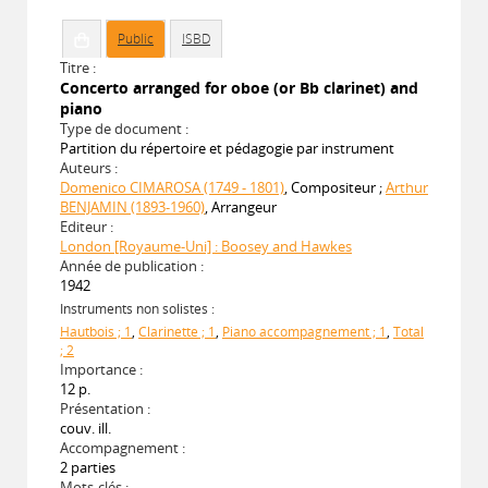
Public
ISBD
Titre :
Concerto arranged for oboe (or Bb clarinet) and
piano
Type de document :
Partition du répertoire et pédagogie par instrument
Auteurs :
Domenico CIMAROSA (1749 - 1801)
, Compositeur ;
Arthur
BENJAMIN (1893-1960)
, Arrangeur
Editeur :
London [Royaume-Uni] : Boosey and Hawkes
Année de publication :
1942
Instruments non solistes :
Hautbois ; 1
,
Clarinette ; 1
,
Piano accompagnement ; 1
,
Total
; 2
Importance :
12 p.
Présentation :
couv. ill.
Accompagnement :
2 parties
Mots-clés :