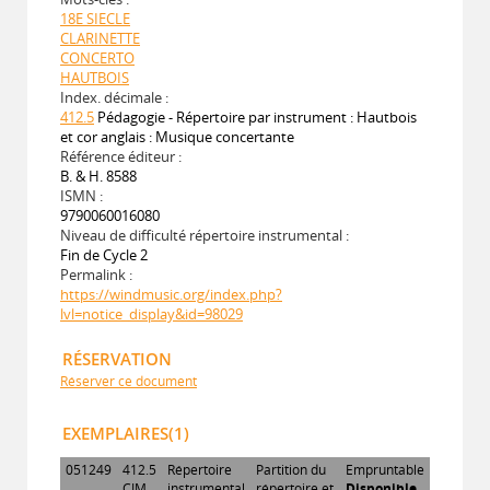
18E SIECLE
CLARINETTE
CONCERTO
HAUTBOIS
Index. décimale :
412.5
Pédagogie - Répertoire par instrument : Hautbois
et cor anglais : Musique concertante
Référence éditeur :
B. & H. 8588
ISMN :
9790060016080
Niveau de difficulté répertoire instrumental :
Fin de Cycle 2
Permalink :
https://windmusic.org/index.php?
lvl=notice_display&id=98029
RÉSERVATION
Réserver ce document
EXEMPLAIRES(1)
051249
412.5
Répertoire
Partition du
Empruntable
CIM
instrumental
répertoire et
Disponible