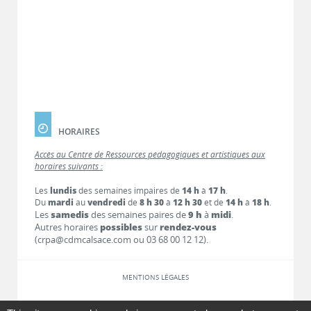
HORAIRES
Accès au Centre de Ressources pédagogiques et artistiques aux
horaires suivants :
Les
lundis
des semaines impaires de
14 h
à
17 h
.
Du
mardi
au
vendredi
de
8 h 30
à
12 h 30
et de
14 h
à
18 h
.
Les
samedis
des semaines paires de
9 h
à
midi
.
Autres horaires
possibles
sur
rendez-vous
(crpa@cdmcalsace.com ou 03 68 00 12 12).
MENTIONS LÉGALES
LIENS