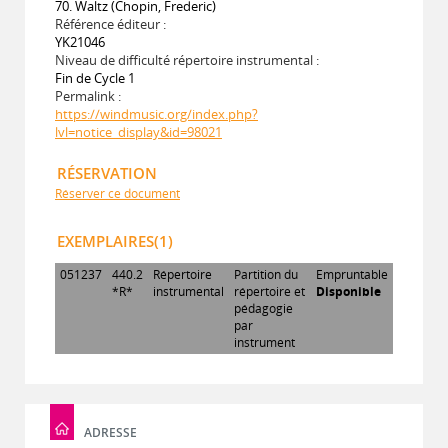
70. Waltz (Chopin, Frederic)
Référence éditeur :
YK21046
Niveau de difficulté répertoire instrumental :
Fin de Cycle 1
Permalink :
https://windmusic.org/index.php?
lvl=notice_display&id=98021
RÉSERVATION
Réserver ce document
EXEMPLAIRES(1)
051237
440.2
Répertoire
Partition du
Empruntable
*R*
instrumental
répertoire et
Disponible
pédagogie
par
instrument
ADRESSE