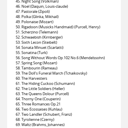
45. Night Song (Volkman)
46. Noel (Daquin, Louis-claude)
47. Pastorale (Zipoli)
48. Polka (Glinka, Mikhail)
49. Polonaise (Mozart)
50. Rigadoon (Musicks Handmaid) (Purcell, Henry)
51. Scherzino (Telemann)
52. Schwaebish (Kirnberger)
53. Sixth Lecon (Steibelt)
54. Sonata Minuet (Scarlatti)
55. Sonatina (Turk)
56. Song Without Words Op.102 No.6 (Mendelssohn)
57. Spring Song (Mozart)
58. Tambourin (Rameau)
59. The Doll's Funeral March (Tchaikovsky)
60. The Harvesters
61. The Hiding Cuckoo (Schumann)
62. The Little Soldiers (Heller)
63. The Queens Dolour (Purcell)
64. Thorny One (Couperin)
65. Three Romances Op.21
66. Two Ecossaises (Kuhlau)
67. Two Landler (Schubert, Franz)
68. Tyrolienne (Czerny)
69. Waltz (Brahms, Johannes)