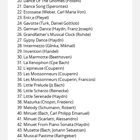
20. Dance Of The Gnomes (Poldini)
21. Dance Song (Sperontes)
22. Ecossaise (Weber, Carl Maria Von)
23. Entr‚e (Pleyel)
24. Gavotte (Turk, Daniel Gottlob)
25. German Dance (Haydn, Franz Joseph)
26. Grandfather's Musical Clock (Rohde)
27. Gypsy Dance (Haydn)
28. Intermezzo (Glinka, Mikhail)
29. Invention (Handel)
30. La Marmotte (Beethoven)
31. La Xenophon (Cpe Bach)
32. L'epineuse (Couperin)
33. Les Moissonneurs (Couperin)
34. Les Moissonneurs (Couperin, Francois)
35. Little Prelude (Js Bach)
36. Little Scherzo (Reinecke)
37. Little Serenade (Haydn)
38. Mazurka (Chopin, Frederic)
39. Melody (Schumann, Robert)
40. Minuet (Bach, Carl Philipp Emanuel)
41. Minuet (Scarlatti, Alessandro)
42. Minuet From Piano Sonata (Haydn)
43. Musette (Bach, Johann Sebastian)
44. Musical Pastime (Rathgeber)