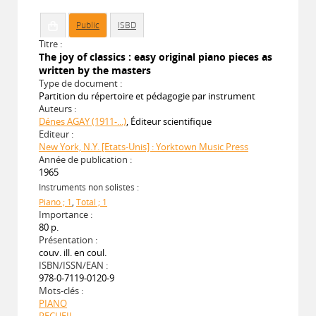
Public
ISBD
Titre :
The joy of classics : easy original piano pieces as
written by the masters
Type de document :
Partition du répertoire et pédagogie par instrument
Auteurs :
Dénes AGAY (1911-...)
, Éditeur scientifique
Editeur :
New York, N.Y. [Etats-Unis] : Yorktown Music Press
Année de publication :
1965
Instruments non solistes :
Piano ; 1
,
Total ; 1
Importance :
80 p.
Présentation :
couv. ill. en coul.
ISBN/ISSN/EAN :
978-0-7119-0120-9
Mots-clés :
PIANO
RECUEIL