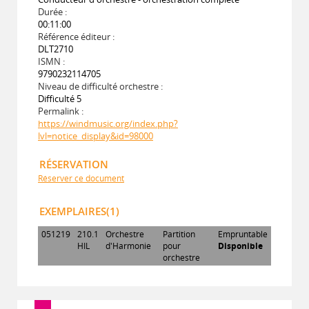
Durée :
00:11:00
Référence éditeur :
DLT2710
ISMN :
9790232114705
Niveau de difficulté orchestre :
Difficulté 5
Permalink :
https://windmusic.org/index.php?
lvl=notice_display&id=98000
RÉSERVATION
Réserver ce document
EXEMPLAIRES(1)
051219
210.1
Orchestre
Partition
Empruntable
HIL
d'Harmonie
pour
Disponible
orchestre