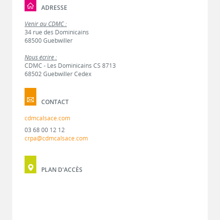
ADRESSE
Venir au CDMC :
34 rue des Dominicains
68500 Guebwiller
Nous écrire :
CDMC - Les Dominicains CS 8713
68502 Guebwiller Cedex
CONTACT
cdmcalsace.com
03 68 00 12 12
crpa@cdmcalsace.com
PLAN D'ACCÈS