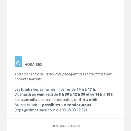
HORAIRES
Accès au Centre de Ressources pédagogiques et artistiques aux
horaires suivants :
Les
lundis
des semaines impaires de
14 h
à
17 h
.
Du
mardi
au
vendredi
de
8 h 30
à
12 h 30
et de
14 h
à
18 h
.
Les
samedis
des semaines paires de
9 h
à
midi
.
Autres horaires
possibles
sur
rendez-vous
(crpa@cdmcalsace.com ou 03 68 00 12 12).
MENTIONS LÉGALES