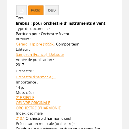
Public
ISBD
Titre :
Erebus : pour orchestre d'instruments à vent
Type de document :
Partition pour Orchestre à vent
Auteurs :
Gérard Hilpipre (1959-)
, Compositeur
Editeur :
Sampzon [France] : Delatour
Année de publication :
2017
Orchestre :
Orchestre d'harmonie ; 1
Importance :
14 p.
Mots-clés :
21E SIECLE
OEUVRE ORIGINALE
ORCHESTRE D'HARMONIE
Index. décimale :
210.1
Orchestre d'harmonie seul
Présentation musicale (orchestre) :
Conducteur d'orchestre - orchestration complète