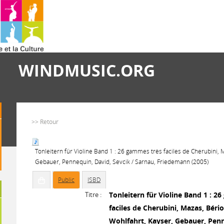
WINDMUSIC.ORG
>> Retour
Tonleitern für Violine Band 1 : 26 gammes très faciles de Cherubini, M
Gebauer, Pennequin, David, Sevcik / Sarnau, Friedemann (2005)
Public
ISBD
Titre :
Tonleitern für Violine Band 1 : 2
faciles de Cherubini, Mazas, Bério
Wohlfahrt, Kayser, Gebauer, Penn