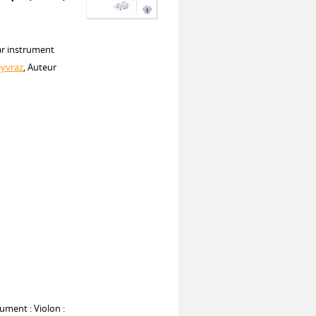
ar instrument
eyvraz
, Auteur
ument : Violon :