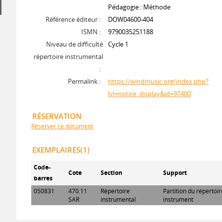
Pédagogie : Méthode
Référence éditeur :
DOW04600-404
ISMN :
9790035251188
Niveau de difficulté
Cycle 1
répertoire instrumental
:
Permalink :
https://windmusic.org/index.php?
lvl=notice_display&id=97400
RÉSERVATION
Réserver ce document
EXEMPLAIRES(1)
Code-
Cote
Section
Support
barres
050831
470.11
Répertoire
Partition du répertoi
SAR
instrumental
instrument