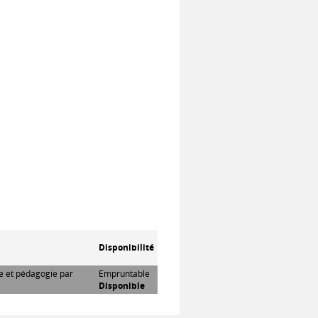
Disponibilité
re et pédagogie par
Empruntable
Disponible