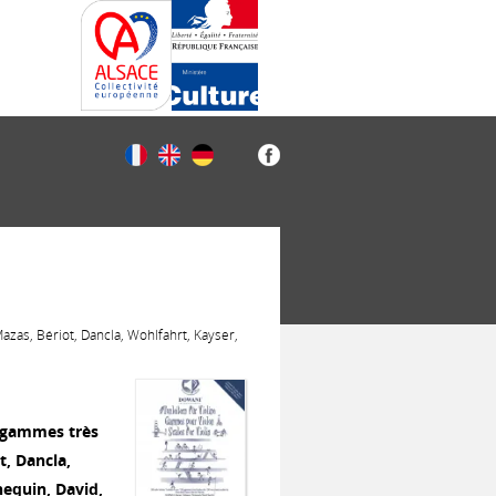
azas, Bériot, Dancla, Wohlfahrt, Kayser,
6 gammes très
t, Dancla,
equin, David,