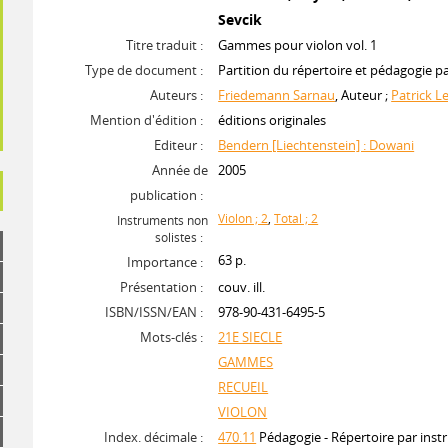
Sevcik
Titre traduit :
Gammes pour violon vol. 1
Type de document :
Partition du répertoire et pédagogie p
Auteurs :
Friedemann Sarnau
, Auteur ;
Patrick L
Mention d'édition :
éditions originales
Editeur :
Bendern [Liechtenstein] : Dowani
Année de
2005
publication :
Violon ; 2
,
Total ; 2
Instruments non
solistes :
63 p.
Importance :
Présentation :
couv. ill.
ISBN/ISSN/EAN :
978-90-431-6495-5
Mots-clés :
21E SIECLE
GAMMES
RECUEIL
VIOLON
Index. décimale :
470.11
Pédagogie - Répertoire par instr