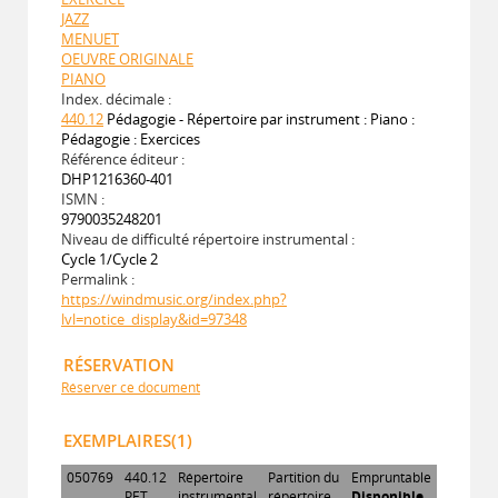
JAZZ
MENUET
OEUVRE ORIGINALE
PIANO
Index. décimale :
440.12
Pédagogie - Répertoire par instrument : Piano :
Pédagogie : Exercices
Référence éditeur :
DHP1216360-401
ISMN :
9790035248201
Niveau de difficulté répertoire instrumental :
Cycle 1/Cycle 2
Permalink :
https://windmusic.org/index.php?
lvl=notice_display&id=97348
RÉSERVATION
Réserver ce document
EXEMPLAIRES(1)
050769
440.12
Répertoire
Partition du
Empruntable
PET
instrumental
répertoire
Disponible