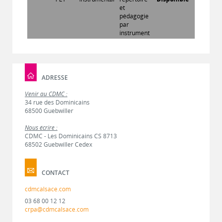
et
pédagogie
par
instrument
ADRESSE
Venir au CDMC :
34 rue des Dominicains
68500 Guebwiller
Nous écrire :
CDMC - Les Dominicains CS 8713
68502 Guebwiller Cedex
CONTACT
cdmcalsace.com
03 68 00 12 12
crpa@cdmcalsace.com