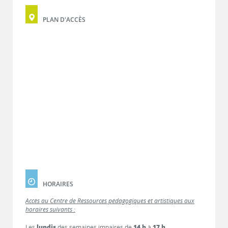
PLAN D'ACCÈS
HORAIRES
Accès au Centre de Ressources pédagogiques et artistiques aux
horaires suivants :
Les
lundis
des semaines impaires de
14 h
à
17 h
.