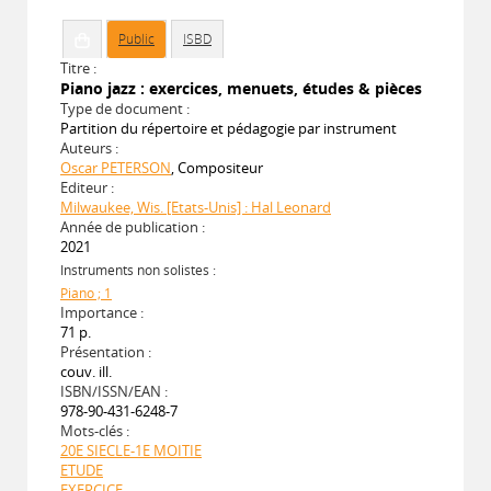
Public
ISBD
Titre :
Piano jazz : exercices, menuets, études & pièces
Type de document :
Partition du répertoire et pédagogie par instrument
Auteurs :
Oscar PETERSON
, Compositeur
Editeur :
Milwaukee, Wis. [Etats-Unis] : Hal Leonard
Année de publication :
2021
Instruments non solistes :
Piano ; 1
Importance :
71 p.
Présentation :
couv. ill.
ISBN/ISSN/EAN :
978-90-431-6248-7
Mots-clés :
20E SIECLE-1E MOITIE
ETUDE
EXERCICE