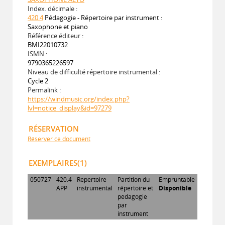
Index. décimale :
420.4
Pédagogie - Répertoire par instrument :
Saxophone et piano
Référence éditeur :
BMI22010732
ISMN :
9790365226597
Niveau de difficulté répertoire instrumental :
Cycle 2
Permalink :
https://windmusic.org/index.php?
lvl=notice_display&id=97279
RÉSERVATION
Réserver ce document
EXEMPLAIRES(1)
050727
420.4
Répertoire
Partition du
Empruntable
APP
instrumental
répertoire et
Disponible
pédagogie
par
instrument