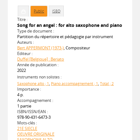
Public
ISBD
Titre :
Song for an angel : for alto saxophone and piano
Type de document :
Partition du répertoire et pédagogie par instrument
Auteurs :
Bert APPERMONT (1973-)
, Compositeur
Editeur :
Duffel [Belgique] : Beriato
Année de publication :
2022
Instruments non solistes :
Saxophone alto ; 1
,
Piano accompagnement ; 1
,
Total ; 2
Importance :
4 p.
Accompagnement :
1 partie
ISBN/ISSN/EAN :
978-90-431-6473-3
Mots-clés :
21E SIECLE
OEUVRE ORIGINALE
SAXOPHONE ALTO