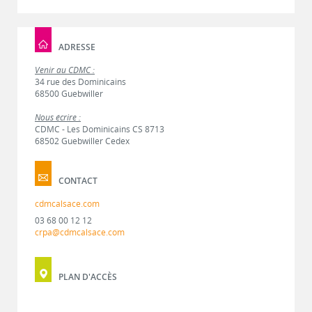
ADRESSE
Venir au CDMC :
34 rue des Dominicains
68500 Guebwiller
Nous écrire :
CDMC - Les Dominicains CS 8713
68502 Guebwiller Cedex
CONTACT
cdmcalsace.com
03 68 00 12 12
crpa@cdmcalsace.com
PLAN D'ACCÈS