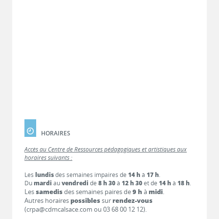
HORAIRES
Accès au Centre de Ressources pédagogiques et artistiques aux
horaires suivants :
Les
lundis
des semaines impaires de
14 h
à
17 h
.
Du
mardi
au
vendredi
de
8 h 30
à
12 h 30
et de
14 h
à
18 h
.
Les
samedis
des semaines paires de
9 h
à
midi
.
Autres horaires
possibles
sur
rendez-vous
(crpa@cdmcalsace.com ou 03 68 00 12 12).