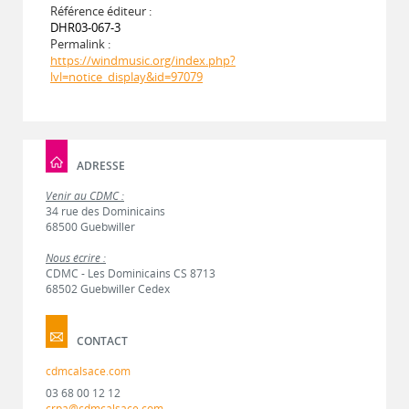
Référence éditeur :
DHR03-067-3
Permalink :
https://windmusic.org/index.php?
lvl=notice_display&id=97079
ADRESSE
Venir au CDMC :
34 rue des Dominicains
68500 Guebwiller
Nous écrire :
CDMC - Les Dominicains CS 8713
68502 Guebwiller Cedex
CONTACT
cdmcalsace.com
03 68 00 12 12
crpa@cdmcalsace.com