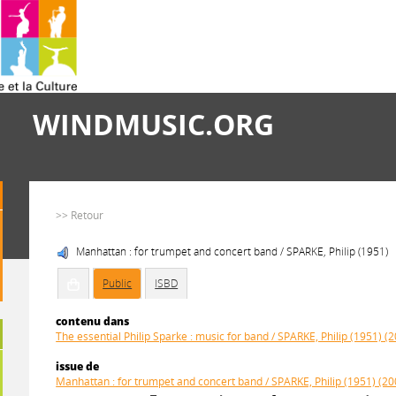
WINDMUSIC.ORG
>> Retour
Manhattan : for trumpet and concert band / SPARKE, Philip (1951)
Public
ISBD
contenu dans
The essential Philip Sparke : music for band / SPARKE, Philip (1951) (
issue de
Manhattan : for trumpet and concert band / SPARKE, Philip (1951) (20