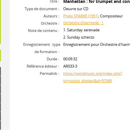
Titre :
Manhattan : for trumpet and con
Type de document :
Oeuvre sur CD
Auteurs :
Philip SPARKE (1951)
, Compositeur
Orchestre d'harmonie ; 1
Orchestre :
1. Saturday serenade
Note de contenu :
2. Sunday scherzo
Enregistrement : type
Enregistrement pour Orchestre d'har
de formation :
Durée :
00:09:32
Référence éditeur :
AR033-3
Permalink :
https://windmusic.org/index.php?
lvl=notice_display&id=97049