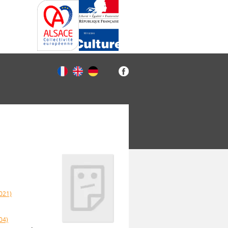
2021)
04)