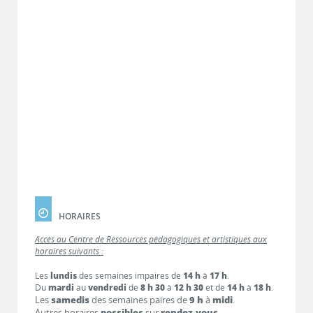
HORAIRES
Accès au Centre de Ressources pédagogiques et artistiques aux
horaires suivants :
Les
lundis
des semaines impaires de
14 h
à
17 h
.
Du
mardi
au
vendredi
de
8 h 30
à
12 h 30
et de
14 h
à
18 h
.
Les
samedis
des semaines paires de
9 h
à
midi
.
Autres horaires
possibles
sur
rendez-vous