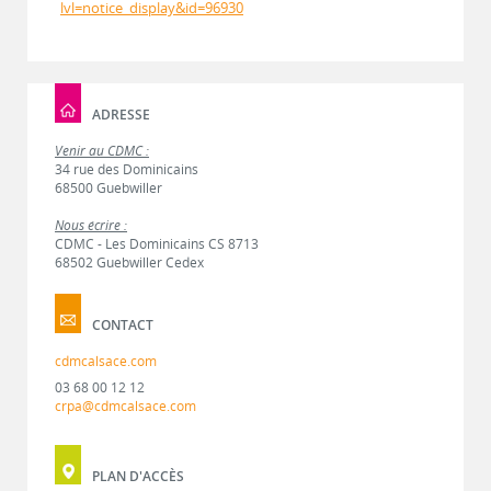
lvl=notice_display&id=96930
ADRESSE
Venir au CDMC :
34 rue des Dominicains
68500 Guebwiller
Nous écrire :
CDMC - Les Dominicains CS 8713
68502 Guebwiller Cedex
CONTACT
cdmcalsace.com
03 68 00 12 12
crpa@cdmcalsace.com
PLAN D'ACCÈS