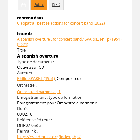
Public
ISBD
contenu dans
Cleopatra : best selections for concert band (2022)
issue de
A spanish overture : for concert band / SPARKE, Philip (1951)
(2021)
Titre :
A spanish overture
Type de document :
Oeuvre sur CD
Auteurs :
Philip SPARKE (1951)
, Compositeur
Orchestre :
Orchestre d'harmonie ; 1
Enregistrement : type de formation :
Enregistrement pour Orchestre d'harmonie
Durée :
00:02:10
Référence éditeur :
DHR02-068-3
Permalink :
https://windmusic.org/index.php?