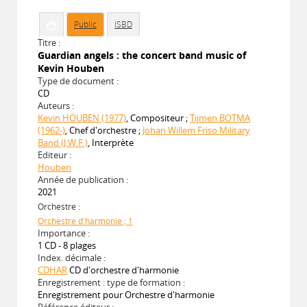
Public
ISBD
Titre :
Guardian angels : the concert band music of
Kevin Houben
Type de document :
CD
Auteurs :
Kevin HOUBEN (1977)
, Compositeur ;
Tijmen BOTMA
(1962-)
, Chef d'orchestre ;
Johan Willem Friso Military
Band (J.W.F.)
, Interprète
Editeur :
Houben
Année de publication :
2021
Orchestre :
Orchestre d'harmonie ; 1
Importance :
1 CD - 8 plages
Index. décimale :
CDHAR
CD d'orchestre d'harmonie
Enregistrement : type de formation :
Enregistrement pour Orchestre d'harmonie
Référence éditeur :