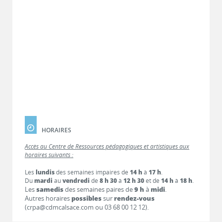
HORAIRES
Accès au Centre de Ressources pédagogiques et artistiques aux
horaires suivants :
Les
lundis
des semaines impaires de
14 h
à
17 h
.
Du
mardi
au
vendredi
de
8 h 30
à
12 h 30
et de
14 h
à
18 h
.
Les
samedis
des semaines paires de
9 h
à
midi
.
Autres horaires
possibles
sur
rendez-vous
(crpa@cdmcalsace.com ou 03 68 00 12 12).