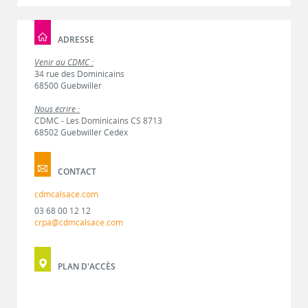
ADRESSE
Venir au CDMC :
34 rue des Dominicains
68500 Guebwiller
Nous écrire :
CDMC - Les Dominicains CS 8713
68502 Guebwiller Cedex
CONTACT
cdmcalsace.com
03 68 00 12 12
crpa@cdmcalsace.com
PLAN D'ACCÈS