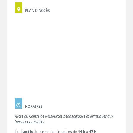
PLAN D'ACCÈS
HORAIRES
Accès au Centre de Ressources pédagogiques et artistiques aux
horaires suivants :
Les
lundis
des semaines impaires de
14 h
à
17 h
.