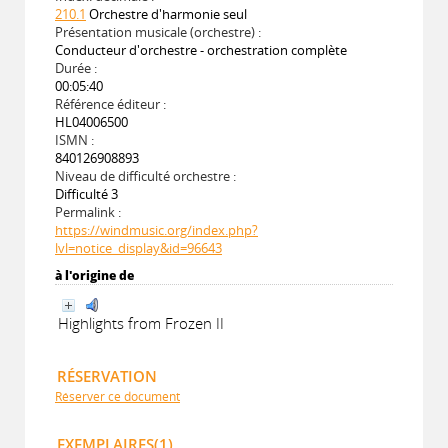
210.1
Orchestre d'harmonie seul
Présentation musicale (orchestre) :
Conducteur d'orchestre - orchestration complète
Durée :
00:05:40
Référence éditeur :
HL04006500
ISMN :
840126908893
Niveau de difficulté orchestre :
Difficulté 3
Permalink :
https://windmusic.org/index.php?
lvl=notice_display&id=96643
à l'origine de
Highlights from Frozen II
RÉSERVATION
Réserver ce document
EXEMPLAIRES(1)