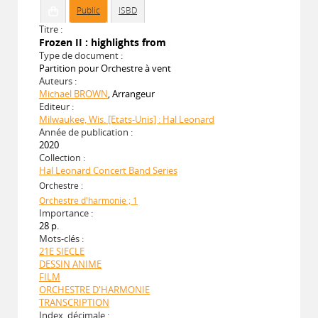
Public
ISBD
Titre :
Frozen II : highlights from
Type de document :
Partition pour Orchestre à vent
Auteurs :
Michael BROWN
, Arrangeur
Editeur :
Milwaukee, Wis. [Etats-Unis] : Hal Leonard
Année de publication :
2020
Collection :
Hal Leonard Concert Band Series
Orchestre :
Orchestre d'harmonie ; 1
Importance :
28 p.
Mots-clés :
21E SIECLE
DESSIN ANIME
FILM
ORCHESTRE D'HARMONIE
TRANSCRIPTION
Index. décimale :