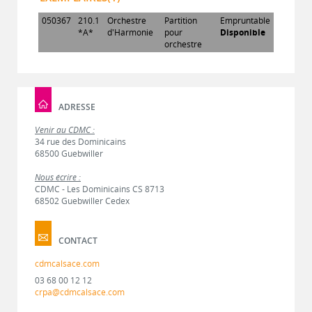
050367
210.1
Orchestre
Partition
Empruntable
*A*
d'Harmonie
pour
Disponible
orchestre
ADRESSE
Venir au CDMC :
34 rue des Dominicains
68500 Guebwiller
Nous écrire :
CDMC - Les Dominicains CS 8713
68502 Guebwiller Cedex
CONTACT
cdmcalsace.com
03 68 00 12 12
crpa@cdmcalsace.com