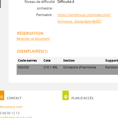
Niveau de difficulté
Difficulté 4
orchestre :
Permalink :
https://windmusic.org/index.php?
lvl=notice_display&id=96561
RÉSERVATION
Réserver ce document
EXEMPLAIRES(1)
Code-barres
Cote
Section
Suppor
050250
210.1 WIL
Orchestre d'Harmonie
Partitio
CONTACT
PLAN D'ACCÈS
dmcalsace.com
3 68 00 12 12
rpa@cdmcalsace.com