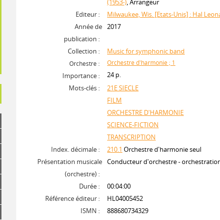
(1953-)
, Arrangeur
Editeur :
Milwaukee, Wis. [Etats-Unis] : Hal Leon
Année de
2017
publication :
Collection :
Music for symphonic band
Orchestre d'harmonie ; 1
Orchestre :
24 p.
Importance :
Mots-clés :
21E SIECLE
FILM
ORCHESTRE D'HARMONIE
SCIENCE-FICTION
TRANSCRIPTION
Index. décimale :
210.1
Orchestre d'harmonie seul
Présentation musicale
Conducteur d'orchestre - orchestrati
(orchestre) :
Durée :
00:04:00
Référence éditeur :
HL04005452
ISMN :
888680734329