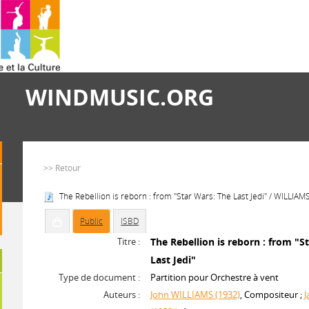
WINDMUSIC.ORG
>> Retour
The Rebellion is reborn : from "Star Wars: The Last Jedi" / WILLIAMS
Public
ISBD
Titre :
The Rebellion is reborn : from "S
Last Jedi"
Type de document :
Partition pour Orchestre à vent
Auteurs :
John WILLIAMS (1932)
, Compositeur ;