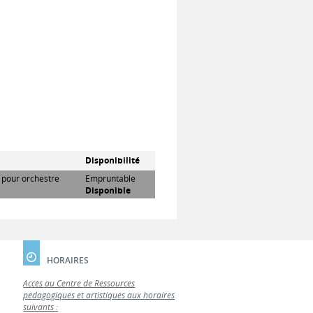
t
Disponibilité
n pour orchestre
Empruntable
Disponible
HORAIRES
Accès au Centre de Ressources
pédagogiques et artistiques aux horaires
suivants :