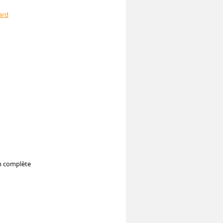
ard
on complète