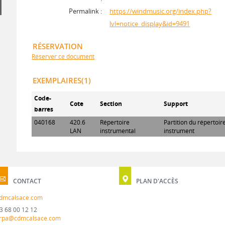
Permalink :
https://windmusic.org/index.php?
lvl=notice_display&id=9491
RÉSERVATION
Réserver ce document
EXEMPLAIRES(1)
Code-
Cote
Section
Support
barres
040168
420.6
Répertoire
Partition du répertoi
LAN
instrumental
instrument
CONTACT
PLAN D'ACCÈS
dmcalsace.com
3 68 00 12 12
rpa@cdmcalsace.com