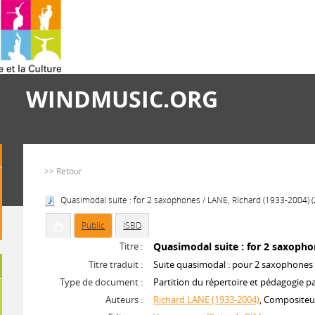
WINDMUSIC.ORG
>> Retour
Quasimodal suite : for 2 saxophones / LANE, Richard (1933-2004) 
Public
ISBD
Titre :
Quasimodal suite : for 2 saxoph
Titre traduit :
Suite quasimodal : pour 2 saxophones
Type de document :
Partition du répertoire et pédagogie p
Auteurs :
Richard LANE (1933-2004)
, Compositeu