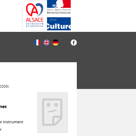
(2009)
ones
ar instrument
r