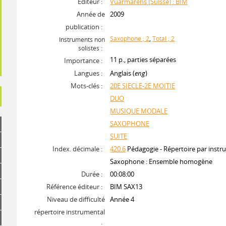
Editeur :
Vuarmarens [Suisse] : BIM
Année de
2009
publication :
Saxophone ; 2
,
Total ; 2
Instruments non
solistes :
11 p., parties séparées
Importance :
Langues :
Anglais (
eng
)
Mots-clés :
20E SIECLE-2E MOITIE
DUO
MUSIQUE MODALE
SAXOPHONE
SUITE
Index. décimale :
420.6
Pédagogie - Répertoire par instr
Saxophone : Ensemble homogène
Durée :
00:08:00
Référence éditeur :
BIM SAX13
Niveau de difficulté
Année 4
répertoire instrumental
: