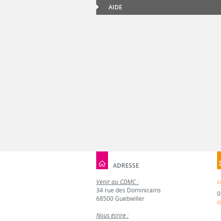
AIDE
ADRESSE
Venir au CDMC :
c
34 rue des Dominicains
0
68500 Guebwiller
c
Nous écrire :