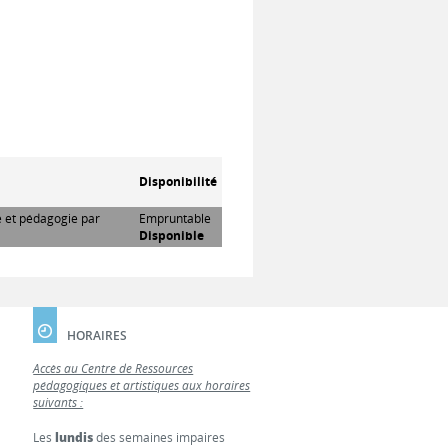
Disponibilité
re et pédagogie par
Empruntable
Disponible
HORAIRES
Accès au Centre de Ressources
pédagogiques et artistiques aux horaires
suivants :
Les
lundis
des semaines impaires