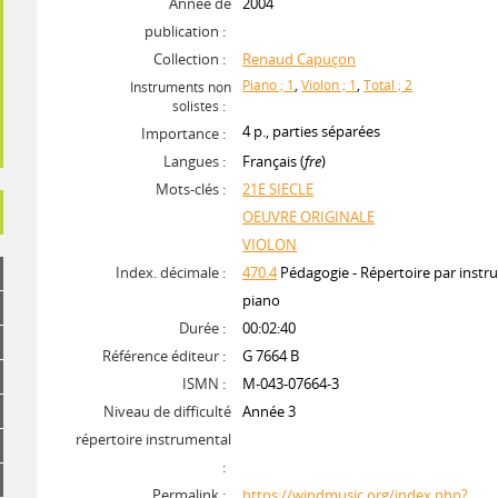
Année de
2004
publication :
Collection :
Renaud Capuçon
Piano ; 1
,
Violon ; 1
,
Total ; 2
Instruments non
solistes :
4 p., parties séparées
Importance :
Langues :
Français (
fre
)
Mots-clés :
21E SIECLE
OEUVRE ORIGINALE
VIOLON
Index. décimale :
470.4
Pédagogie - Répertoire par instru
piano
Durée :
00:02:40
Référence éditeur :
G 7664 B
ISMN :
M-043-07664-3
Niveau de difficulté
Année 3
répertoire instrumental
:
Permalink :
https://windmusic.org/index.php?