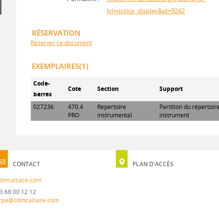
lvl=notice_display&id=9242
RÉSERVATION
Réserver ce document
EXEMPLAIRES(1)
Code-
Cote
Section
Support
barres
027236
470.4
Répertoire
Partition du répertoi
PRO
instrumental
instrument
CONTACT
PLAN D'ACCÈS
dmcalsace.com
3 68 00 12 12
rpa@cdmcalsace.com