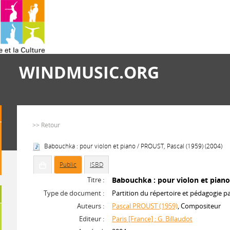
WINDMUSIC.ORG
>> Retour
Babouchka : pour violon et piano / PROUST, Pascal (1959) (2004)
Public
ISBD
Titre :
Babouchka : pour violon et pian
Type de document :
Partition du répertoire et pédagogie p
Auteurs :
Pascal PROUST (1959)
, Compositeur
Editeur :
Paris [France] : G. Billaudot