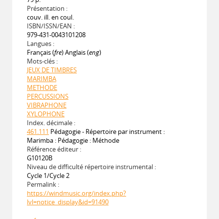
Présentation :
couv. ill. en coul.
ISBN/ISSN/EAN :
979-431-0043101208
Langues :
Français (
fre
) Anglais (
eng
)
Mots-clés :
JEUX DE TIMBRES
MARIMBA
METHODE
PERCUSSIONS
VIBRAPHONE
XYLOPHONE
Index. décimale :
461.111
Pédagogie - Répertoire par instrument :
Marimba : Pédagogie : Méthode
Référence éditeur :
G10120B
Niveau de difficulté répertoire instrumental :
Cycle 1/Cycle 2
Permalink :
https://windmusic.org/index.php?
lvl=notice_display&id=91490