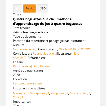
Public
ISBD
Titre :
Quatre baguettes à la clé : méthode
d'apprentissage du jeu à quatre baguettes
Titre traduit :
4sticks learning methode
Type de document :
Partition du répertoire et pédagogie par instrument
Auteurs :
Catherine Lenert
, Compositeur ;
Nicolas MARTYNCIOW
,
Compilateur ;
Roland Sabatier
, Illustrateur ;
Eric
SAMMUT
, Préfacier, etc.
Editeur :
Paris [France] : G. Billaudot
Année de publication :
2020
Collection :
Les percussionnistes
Instruments non solistes :
Marimba ; 1
,
Vibraphone ; 1
,
Xylophone ; 1
,
Glockenspiel ; 1
,
Total ; 1
Importance :
79 p.