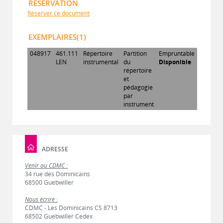
RÉSERVATION
Réserver ce document
EXEMPLAIRES(1)
048917
461.111
Répertoire
Partition
Empruntable
LEN
instrumental
du
Disponible
répertoire
et
pédagogie
par
instrument
ADRESSE
Venir au CDMC :
34 rue des Dominicains
68500 Guebwiller
Nous écrire :
CDMC - Les Dominicains CS 8713
68502 Guebwiller Cedex