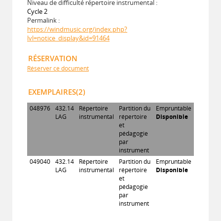
Niveau de difficulté répertoire instrumental :
Cycle 2
Permalink :
https://windmusic.org/index.php?
lvl=notice_display&id=91464
RÉSERVATION
Réserver ce document
EXEMPLAIRES(2)
048976
432.14
Répertoire
Partition du
Empruntable
LAG
instrumental
répertoire
Disponible
et
pédagogie
par
instrument
049040
432.14
Répertoire
Partition du
Empruntable
LAG
instrumental
répertoire
Disponible
et
pédagogie
par
instrument