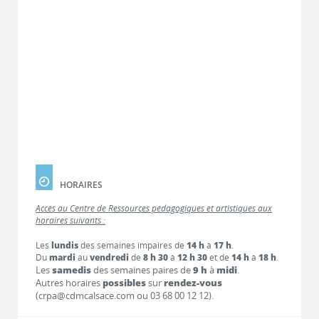
HORAIRES
Accès au Centre de Ressources pédagogiques et artistiques aux
horaires suivants :
Les
lundis
des semaines impaires de
14 h
à
17 h
.
Du
mardi
au
vendredi
de
8 h 30
à
12 h 30
et de
14 h
à
18 h
.
Les
samedis
des semaines paires de
9 h
à
midi
.
Autres horaires
possibles
sur
rendez-vous
(crpa@cdmcalsace.com ou 03 68 00 12 12).