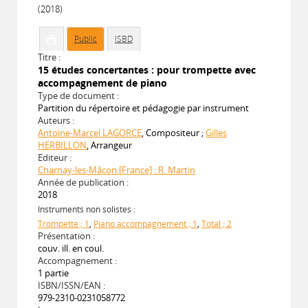
(2018)
Public
ISBD
Titre :
15 études concertantes : pour trompette avec
accompagnement de piano
Type de document :
Partition du répertoire et pédagogie par instrument
Auteurs :
Antoine-Marcel LAGORCE
, Compositeur ;
Gilles
HERBILLON
, Arrangeur
Editeur :
Charnay-les-Mâcon [France] : R. Martin
Année de publication :
2018
Instruments non solistes :
Trompette ; 1
,
Piano accompagnement ; 1
,
Total ; 2
Présentation :
couv. ill. en coul.
Accompagnement :
1 partie
ISBN/ISSN/EAN :
979-2310-0231058772