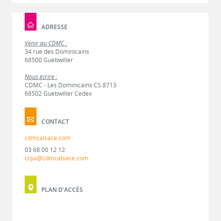
ADRESSE
Venir au CDMC :
34 rue des Dominicains
68500 Guebwiller
Nous écrire :
CDMC - Les Dominicains CS 8713
68502 Guebwiller Cedex
CONTACT
cdmcalsace.com
03 68 00 12 12
crpa@cdmcalsace.com
PLAN D'ACCÈS