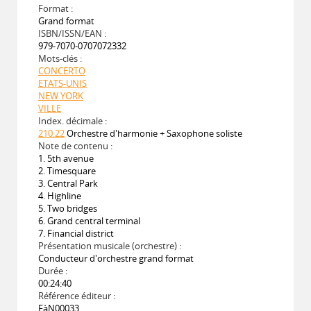
Format :
Grand format
ISBN/ISSN/EAN :
979-7070-0707072332
Mots-clés :
CONCERTO
ETATS-UNIS
NEW YORK
VILLE
Index. décimale :
210.22
Orchestre d'harmonie + Saxophone soliste
Note de contenu :
1. 5th avenue
2. Timesquare
3. Central Park
4. Highline
5. Two bridges
6. Grand central terminal
7. Financial district
Présentation musicale (orchestre) :
Conducteur d'orchestre grand format
Durée :
00:24:40
Référence éditeur :
FàN00033