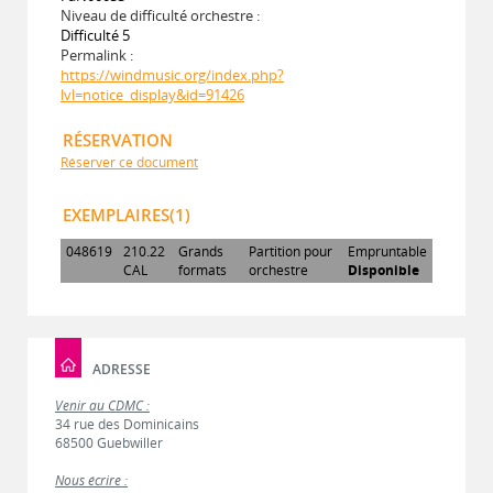
Niveau de difficulté orchestre :
Difficulté 5
Permalink :
https://windmusic.org/index.php?
lvl=notice_display&id=91426
RÉSERVATION
Réserver ce document
EXEMPLAIRES(1)
048619
210.22
Grands
Partition pour
Empruntable
CAL
formats
orchestre
Disponible
ADRESSE
Venir au CDMC :
34 rue des Dominicains
68500 Guebwiller
Nous écrire :