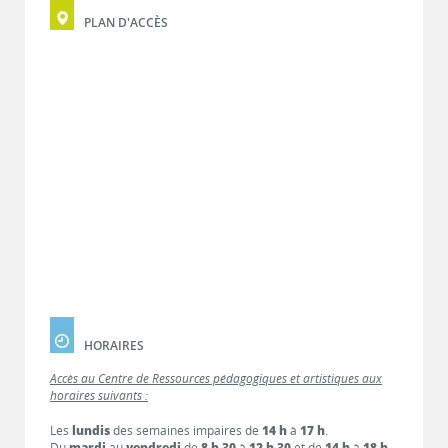
PLAN D'ACCÈS
HORAIRES
Accès au Centre de Ressources pédagogiques et artistiques aux
horaires suivants :
Les
lundis
des semaines impaires de
14 h
à
17 h
.
Du
mardi
au
vendredi
de
8 h 30
à
12 h 30
et de
14 h
à
18 h
.