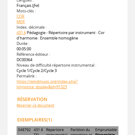
Français (
fre
)
Mots-clés :
COR
MER
Index. décimale :
431.6
Pédagogie - Répertoire par instrument : Cor
d'harmonie : Ensemble homogène
Durée :
00:05:00
Référence éditeur :
DC00364
Niveau de difficulté répertoire instrumental :
Cycle 1/Cycle 2/Cycle 3
Permalink :
https://windmusic.org/index.php?
lvl=notice_display&id=91323
RÉSERVATION
Réserver ce document
EXEMPLAIRES(1)
048792
431.6
Répertoire
Partition du
Empruntable
TEL
instrumental
répertoire et
Disponible