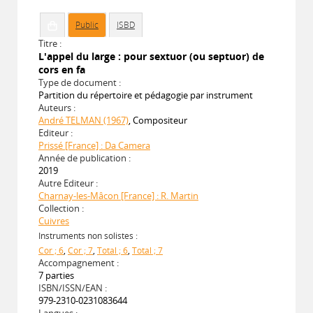
Public
ISBD
Titre :
L'appel du large : pour sextuor (ou septuor) de
cors en fa
Type de document :
Partition du répertoire et pédagogie par instrument
Auteurs :
André TELMAN (1967)
, Compositeur
Editeur :
Prissé [France] : Da Camera
Année de publication :
2019
Autre Editeur :
Charnay-les-Mâcon [France] : R. Martin
Collection :
Cuivres
Instruments non solistes :
Cor ; 6
,
Cor ; 7
,
Total ; 6
,
Total ; 7
Accompagnement :
7 parties
ISBN/ISSN/EAN :
979-2310-0231083644
Langues :