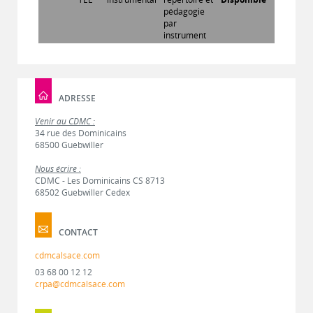
pédagogie
par
instrument
ADRESSE
Venir au CDMC :
34 rue des Dominicains
68500 Guebwiller
Nous écrire :
CDMC - Les Dominicains CS 8713
68502 Guebwiller Cedex
CONTACT
cdmcalsace.com
03 68 00 12 12
crpa@cdmcalsace.com